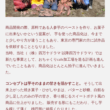
商品開発の際、原料である人参芋のペーストを作り、お菓子
に出来ないかという提案が。 芋を使った商品化は、今まで
と少しやり方が違うこともあり、東京の専門家の方に試作品
を依頼することとなりました。
当時、当社（（株）四万十ドラマ 以降四万十ドラマ）では
新たな事業として、おちゃくりcafe加工場を造る計画も進ん
でいたこともあり、商品化はとんとん拍子に進んでいきまし
た。
コンセプトは芋そのままの甘さを活かすこと。
そうして出
来上がった焼き菓子・ひがしやまは、バターと砂糖、白餡を
少し足したのみの芋の甘さ、香り感じるスイートポテト風の
商品に仕上がりました。 販売する形にもこだわり、干し芋
を模して薄く、楕円形に細長くなりました。