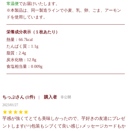
常温便
でお届けいたします。
※本製品は、同一製造ラインで小麦、乳、卵、ごま、アーモン
ドを使用しています。
栄養成分表示（１枚あたり）
熱量：66.7kcal
たんぱく質：1.1g
脂質：2.4g
炭水化物：12.8g
食塩相当量：0.009g
ちっぷ
1
購入者
非公開
2023/01/27
芋感が強くてとても美味しかったので、芋好きの友達にプレゼ
ントします(^^)包装もシブくて良い感じ♪メッセージカードもか