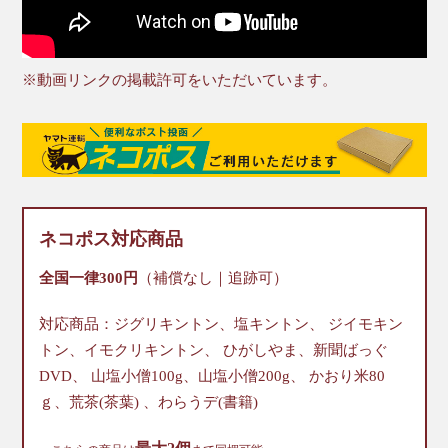
※動画リンクの掲載許可をいただいています。
ネコポス対応商品
全国一律300円
（補償なし｜追跡可）
対応商品：
ジグリキントン
、
塩キントン
、
ジイモキン
トン
、
イモクリキントン
、
ひがしやま
、
新聞ばっぐ
DVD
、
山塩小僧100g
、
山塩小僧200g
、
かおり米80
ｇ
、
荒茶(茶葉)
、
わらうデ(書籍)