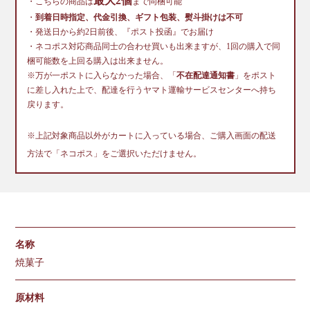
最大2個
・こちらの商品は
まで同梱可能
・
到着日時指定、代金引換、ギフト包装、熨斗掛けは不可
・発送日から約2日前後、『ポスト投函』でお届け
・ネコポス対応商品同士の合わせ買いも出来ますが、1回の購入で同
梱可能数を上回る購入は出来ません。
※万が一ポストに入らなかった場合、「
不在配達通知書
」をポスト
に差し入れた上で、配達を行うヤマト運輸サービスセンターへ持ち
戻ります。
※上記対象商品以外がカートに入っている場合、ご購入画面の配送
方法で「ネコポス」をご選択いただけません。
名称
焼菓子
原材料