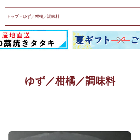
トップ
ゆず／柑橘／調味料
ゆず／柑橘／調味料