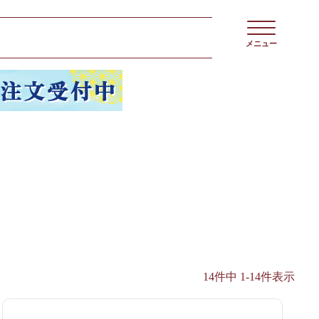
メニュー
14
件中
1
-
14
件表示