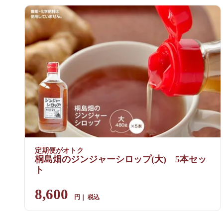
定期便がオトク
桐島畑のジンジャーシロップ(大) 5本セッ
ト
8,600
税込