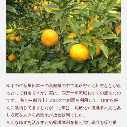
ゆずの生産量日本一の高知県の中で馬路村や北川村などが産
地として有名ですが、実は、四万十川流域もゆずの産地なの
です。 昔から四万十川の山の急斜面を利用して、ゆずを盛
んに栽培してきましたが、近年は、高齢化や後継者不足もあ
り収穫をあきらめ園地が放置状態でした。
そんなゆずを活かすため収穫体制を整え試行錯誤を繰り返