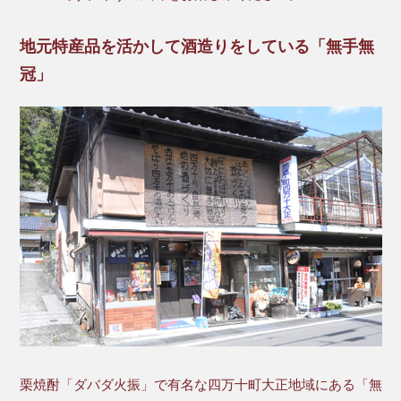
地元特産品を活かして酒造りをしている「無手無
冠」
栗焼酎「ダバダ火振」で有名な四万十町大正地域にある「無