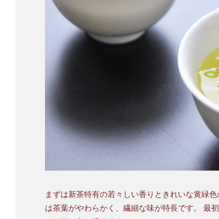
まずは新茶特有の若々しい香りときれいな黄緑色
は茶葉がやわらかく、繊細な味が特長です。 最初は茎の渋みが感じられ、後味には爽やかな粉の甘