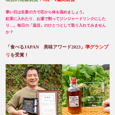
寒い日は生姜の力で芯から体を温めましょう。
紅茶に入れたり、お湯で割ってジンジャードリンクにした
り…。毎日の「温活」のひとつとして取り入れてみません
か？
「食べるJAPAN 美味アワード2023」
準グランプ
リ
を受賞！