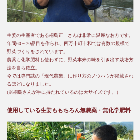
生姜の生産者である桐島正一さんは非常に温厚なお方です。
年間60～70品目を作られ、四万十町十和では有数の規模で
野菜づくりをされています。
農薬も化学肥料も使わずに、野菜本来の味を引き出す栽培方
法を自ら確立。
今では専門誌の「現代農業」に作り方のノウハウが掲載され
るほどになりました。
(※桐島さんが手に持たれているのは大サイズです。）
使用している生姜ももちろん無農薬・無化学肥料