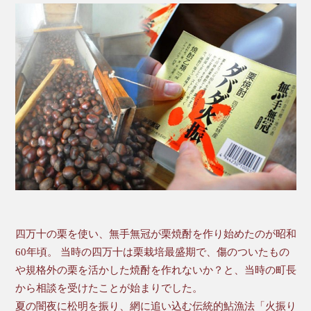
四万十の栗を使い、無手無冠が栗焼酎を作り始めたのが昭和
60年頃。 当時の四万十は栗栽培最盛期で、傷のついたもの
や規格外の栗を活かした焼酎を作れないか？と、当時の町長
から相談を受けたことが始まりでした。
夏の闇夜に松明を振り、網に追い込む伝統的鮎漁法「火振り