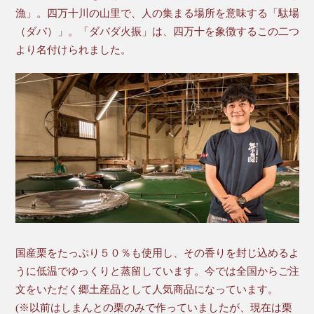
漁」。四万十川の山里で、人の集まる場所を意味する「駄場
（ダバ）」。「ダバダ火振」は、四万十を象徴するこの二つ
より名付けられました。
国産栗をたっぷり５０％も使用し、その香りを封じ込めるよ
うに低温でゆっくりと蒸留しています。今では全国からご注
文をいただく郷土産品として人気商品になっています。
(※以前はしまんとの栗のみで作っていましたが、現在は栗