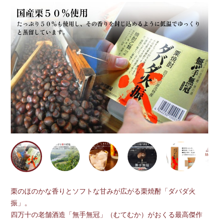
栗のほのかな香りとソフトな甘みが広がる栗焼酎「ダバダ火
振」。
四万十の老舗酒造「無手無冠」（むてむか）がおくる最高傑作