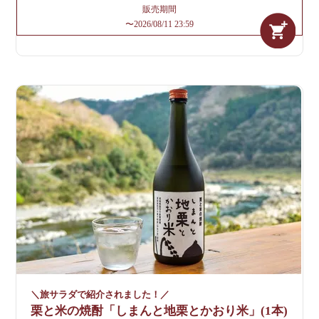
販売期間
〜
2026/08/11 23:59
＼旅サラダで紹介されました！／
栗と米の焼酎「しまんと地栗とかおり米」(1本)