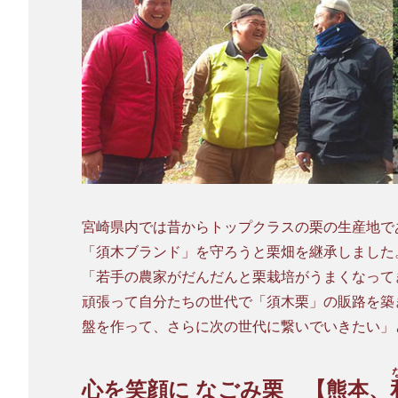
宮崎県内では昔からトップクラスの栗の生産地で
「須木ブランド」を守ろうと栗畑を継承しました
「若手の農家がだんだんと栗栽培がうまくなって
頑張って自分たちの世代で「須木栗」の販路を築
盤を作って、さらに次の世代に繋いでいきたい」
心を笑顔に なごみ栗 【熊本、