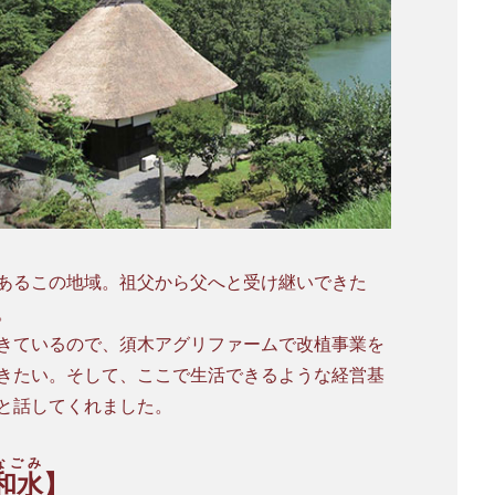
あるこの地域。祖父から父へと受け継いできた
。
きているので、須木アグリファームで改植事業を
きたい。そして、ここで生活できるような経営基
と話してくれました。
なごみ
和水
】