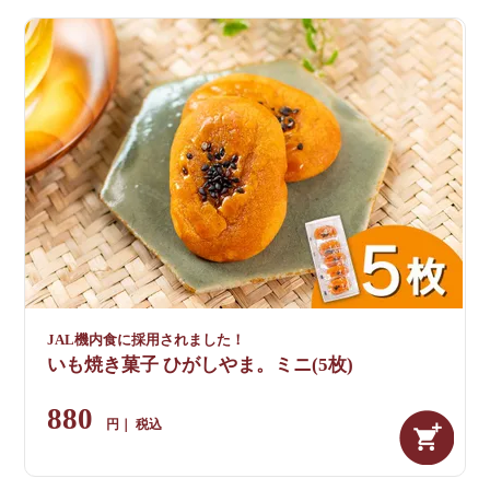
JAL機内食に採用されました！
いも焼き菓子 ひがしやま。ミニ(5枚)
880
税込