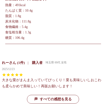
熱量：491kcal
たんぱく質：10.4g
脂質：1.8g
炭水化物：111.8g
食物繊維：5.4g
食塩相当量：1.3g
糖質：106.4g
れー
1
購入者
埼玉県
60代
女性
2025/12/23
大きな栗がまんま入っていてびっくり！栗も美味しいしおこわ