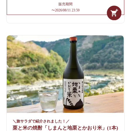
販売期間
〜
2026/08/11 23:59
＼旅サラダで紹介されました！／
栗と米の焼酎「しまんと地栗とかおり米」(1本)