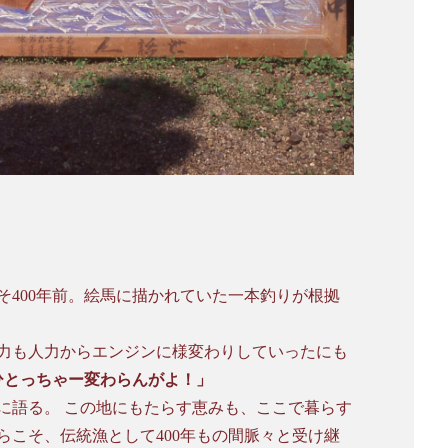
400年前。絵馬に描かれていた一本釣りが根拠
力も人力からエンジンに様変わりしていったにも
ひとっちゃー変わらんがよ！」
に語る。 この地にもたらす恵みも、ここで暮らす
こそ、伝統漁として400年もの間脈々と受け継