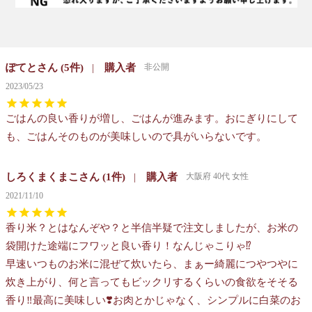
ぽてと
5
購入者
非公開
2023/05/23
ごはんの良い香りが増し、ごはんが進みます。おにぎりにして
も、ごはんそのものが美味しいので具がいらないです。
しろくまくまこ
1
購入者
大阪府
40代
女性
2021/11/10
香り米？とはなんぞや？と半信半疑で注文しましたが、お米の
袋開けた途端にフワッと良い香り！なんじゃこりゃ⁉️

早速いつものお米に混ぜて炊いたら、まぁー綺麗につやつやに
炊き上がり、何と言ってもビックリするくらいの食欲をそそる
香り‼️最高に美味しい❣️お肉とかじゃなく、シンプルに白菜のお