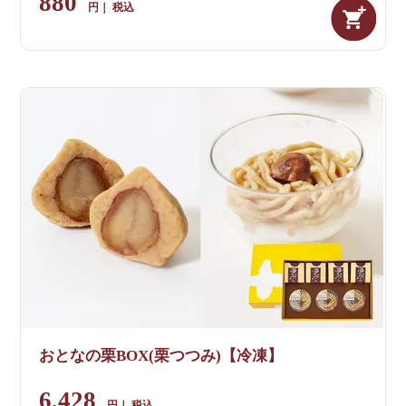
880
税込
おとなの栗BOX(栗つつみ)【冷凍】
6,428
税込