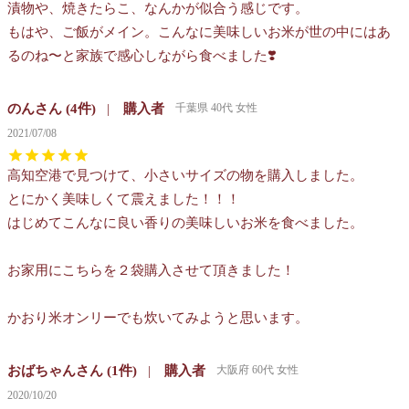
漬物や、焼きたらこ、なんかが似合う感じです。

もはや、ご飯がメイン。こんなに美味しいお米が世の中にはあ
るのね〜と家族で感心しながら食べました❣️
のん
4
購入者
千葉県
40代
女性
2021/07/08
高知空港で見つけて、小さいサイズの物を購入しました。

とにかく美味しくて震えました！！！

はじめてこんなに良い香りの美味しいお米を食べました。

お家用にこちらを２袋購入させて頂きました！

かおり米オンリーでも炊いてみようと思います。
おばちゃん
1
購入者
大阪府
60代
女性
2020/10/20