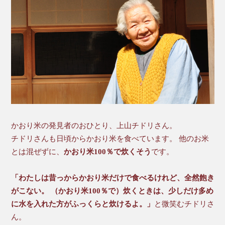
かおり米の発見者のおひとり、上山チドリさん。
チドリさんも日頃からかおり米を食べています。 他のお米
とは混ぜずに、
かおり米100％で炊くそう
です。
「わたしは昔っからかおり米だけで食べるけれど、全然飽き
がこない。 （かおり米100％で）炊くときは、少しだけ多め
に水を入れた方がふっくらと炊けるよ。」
と微笑むチドリさ
ん。