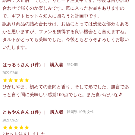
結果：大正解　でした。リピート注文中です。今度は何が詰め
合わせで届くのか楽しみです。気に入ったお品もありますの
で、ギフトセットを知人に贈ろうと計画中です。

訳あり商品の詰め合わせは、お店にとっては残念な部分もある
かと思いますが、ファンを獲得する良い機会とも言えますね。

タルトがとっても美味でした。今後ともどうぞよろしくお願い
いたします。
はっるぅ
1
購入者
非公開
2022/02/01
ひがしやま、初めての食間と香り、そして形でした。無言であ
っと言う間に美味しい感覚100点でした。また食べたいな🎵
ともやん
1
購入者
静岡県
40代
女性
2021/09/27
2セット注文しました。
