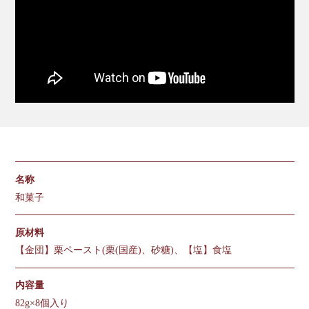
名称
和菓子
原材料
【金団】栗ペースト(栗(国産)、砂糖)、【塩】食塩
内容量
82g×8個入り