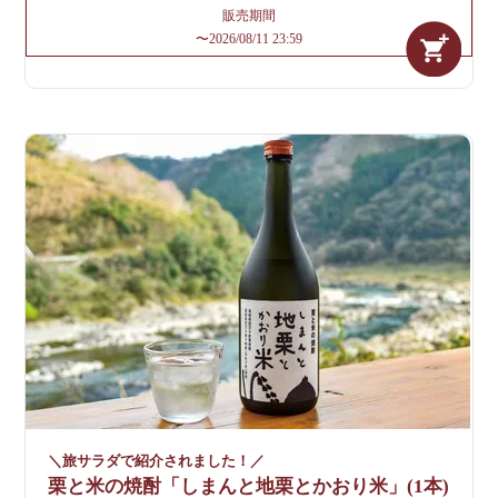
販売期間
〜
2026/08/11 23:59
＼旅サラダで紹介されました！／
栗と米の焼酎「しまんと地栗とかおり米」(1本)