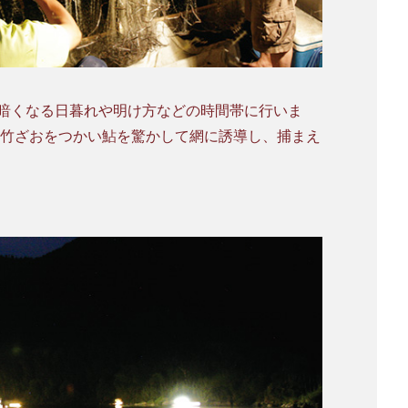
暗くなる日暮れや明け方などの時間帯に行いま
や竹ざおをつかい鮎を驚かして網に誘導し、捕まえ