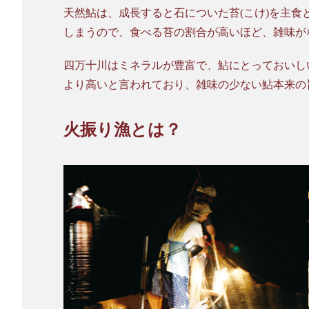
天然鮎は、成長すると石についた苔(こけ)を主食
しまうので、食べる苔の割合が高いほど、雑味が
四万十川はミネラルが豊富で、鮎にとっておいし
より高いと言われており、雑味の少ない鮎本来の
火振り漁とは？