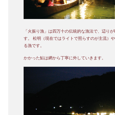
「火振り漁」は四万十の伝統的な漁法で、辺りが
す。 松明（現在ではライトで照らすのが主流）
る漁です。
かかった鮎は網から丁寧に外していきます。