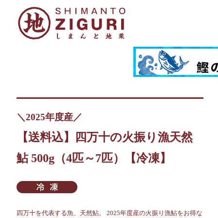
＼2025年度産／
【送料込】四万十の火振り漁天然
鮎 500g（4匹～7匹）【冷凍】
四万十を代表する魚、天然鮎。 2025年度産の火振り漁鮎をお得な