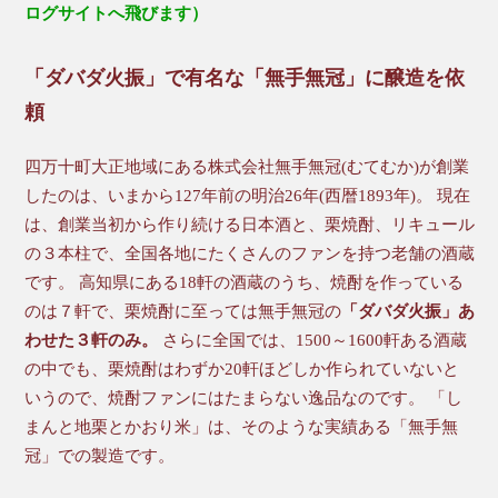
ログサイトへ飛びます）
「ダバダ火振」で有名な「無手無冠」に醸造を依
頼
四万十町大正地域にある株式会社無手無冠(むてむか)が創業
したのは、いまから127年前の明治26年(西暦1893年)。 現在
は、創業当初から作り続ける日本酒と、栗焼酎、リキュール
の３本柱で、全国各地にたくさんのファンを持つ老舗の酒蔵
です。 高知県にある18軒の酒蔵のうち、焼酎を作っている
のは７軒で、栗焼酎に至っては無手無冠の
「ダバダ火振」あ
わせた３軒のみ。
さらに全国では、1500～1600軒ある酒蔵
の中でも、栗焼酎はわずか20軒ほどしか作られていないと
いうので、焼酎ファンにはたまらない逸品なのです。 「し
まんと地栗とかおり米」は、そのような実績ある「無手無
冠」での製造です。