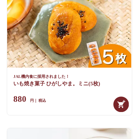
JAL機内食に採用されました！
いも焼き菓子 ひがしやま。ミニ(5枚)
880
税込