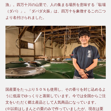
漁」。四万十川の山里で、人の集まる場所を意味する「駄場
（ダバ）」。「ダバダ火振」は、四万十を象徴するこの二つ
より名付けられました。
国産栗をたっぷり５０％も使用し、その香りを封じ込めるよ
うに低温でゆっくりと蒸留しています。今では全国からご注
文をいただく郷土産品として人気商品になっています。
(※以前はしまんとの栗のみで作っていましたが、現在は栗