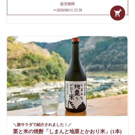
販売期間
〜
2026/08/11 23:59
＼旅サラダで紹介されました！／
栗と米の焼酎「しまんと地栗とかおり米」(1本)