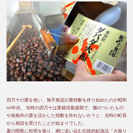
四万十の栗を使い、無手無冠が栗焼酎を作り始めたのが昭和
60年頃。 当時の四万十は栗栽培最盛期で、傷のついたもの
や規格外の栗を活かした焼酎を作れないか？と、当時の町長
から相談を受けたことが始まりでした。
夏の闇夜に松明を振り、網に追い込む伝統的鮎漁法「火振り