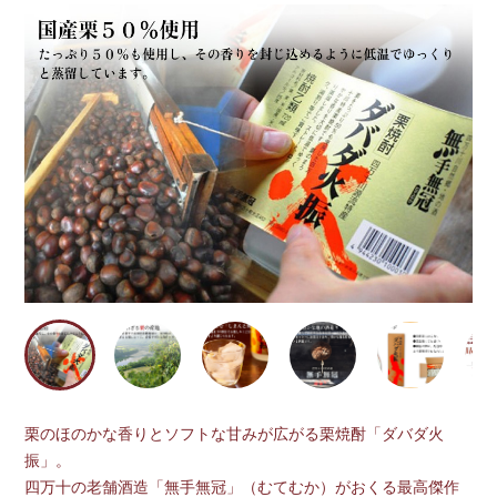
栗のほのかな香りとソフトな甘みが広がる栗焼酎「ダバダ火
振」。
四万十の老舗酒造「無手無冠」（むてむか）がおくる最高傑作