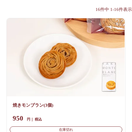
16
件中
1
-
16
件表示
焼きモンブラン(3個)
950
税込
在庫切れ