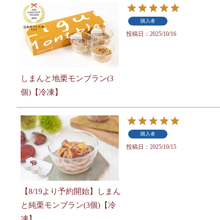
購入者
投稿日
2025/10/16
しまんと地栗モンブラン(3
個)【冷凍】
購入者
投稿日
2025/10/15
【8/19より予約開始】しまん
と純栗モンブラン(3個)【冷
凍】