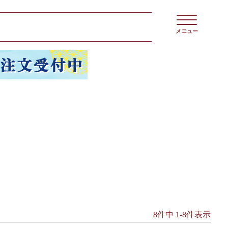
メニュー
8
件中
1
-
8
件表示