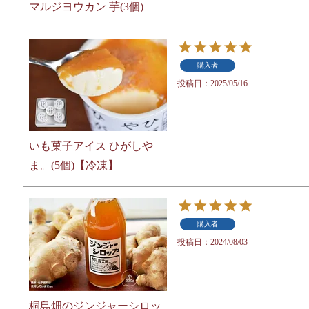
マルジヨウカン 芋(3個)
購入者
投稿日
2025/05/16
いも菓子アイス ひがしや
ま。(5個)【冷凍】
購入者
投稿日
2024/08/03
桐島畑のジンジャーシロッ