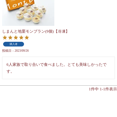
しまんと地栗モンブラン(9個)【冷凍】
購入者
投稿日
2023/09/26
6人家族で取り合いで食べました。とても美味しかったで
す。
1
件中
1
-
1
件表示