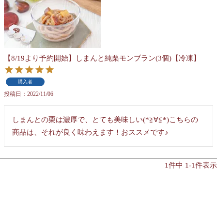
【8/19より予約開始】しまんと純栗モンブラン(3個)【冷凍】
購入者
投稿日
2022/11/06
しまんとの栗は濃厚で、とても美味しい(*≧∀≦*)こちらの
商品は、それが良く味わえます！おススメです♪
1
件中
1
-
1
件表示