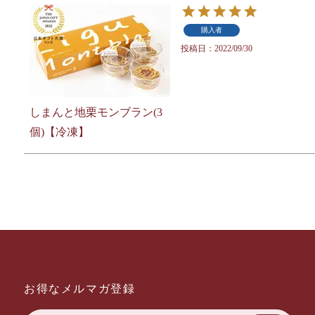
購入者
投稿日
2022/09/30
しまんと地栗モンブラン(3
個)【冷凍】
お得なメルマガ登録