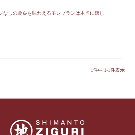
ジなしの栗🌰を味わえるモンブランは本当に嬉し
1
件中
1
-
1
件表示