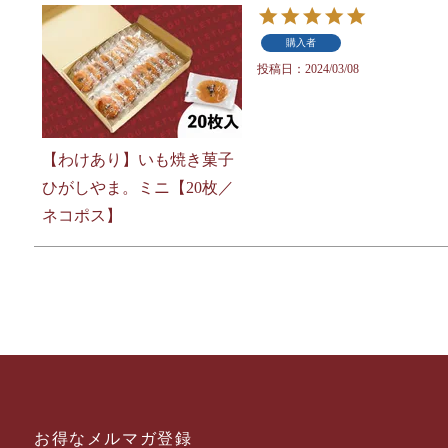
購入者
投稿日
2024/03/08
【わけあり】いも焼き菓子
ひがしやま。ミニ【20枚／
ネコポス】
お得なメルマガ登録