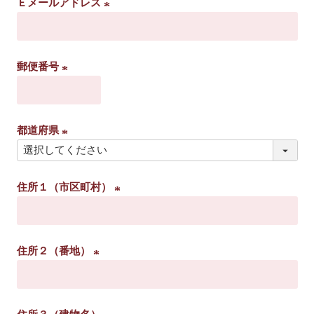
Ｅメールアドレス
)
(
必
須
郵便番号
)
(
必
須
都道府県
)
(
必
住所１（市区町村）
須
)
(
必
須
住所２（番地）
)
(
必
須