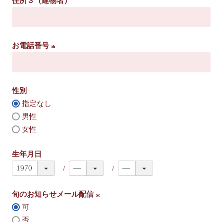
住所３（建物名）
)
お電話番号
(
必
須
性別
)
指定なし
男性
女性
生年月日
旬のお知らせメール配信
可
(
否