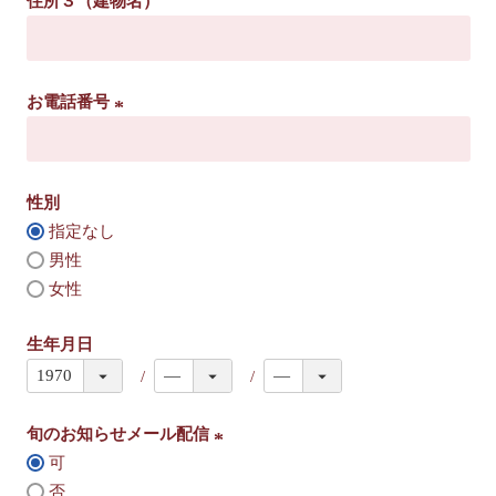
住所３（建物名）
)
お電話番号
(
必
須
性別
)
指定なし
男性
女性
生年月日
旬のお知らせメール配信
可
(
否