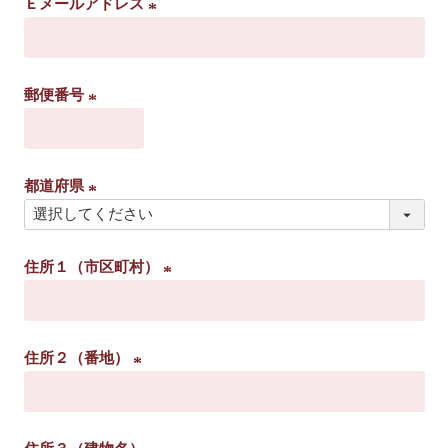
Ｅメールアドレス
)
(
必
須
郵便番号
)
(
必
須
都道府県
)
(
必
住所１（市区町村）
須
)
(
必
須
住所２（番地）
)
(
必
須